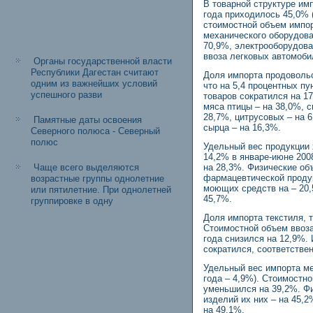
В товарной структуре им
года приходилось 45,0% 
стоимостной объем импор
механического оборудова
70,9%, электрооборудова
ввоза легковых автомоби
Органы государственной власти
Республики Дагестан считают
Доля импорта продовольс
одним из важнейших условий
что на 5,4 процентных п
успешного разви
товаров сократился на 1
мяса птицы – на 38,0%, 
28,7%, цитрусовых – на 6
Памятные даты освоения
сырца – на 16,3%.
Северного полюса - Северный
полюс
Удельный вес продукции 
14,2% в январе-июне 200
Чаще всего выделяются
на 28,3%. Физические об
фармацевтической продук
возрастные группы однолетние
моющих средств на – 20,5
или пятилетние. При однолетней
45,7%.
группировке в одну
Доля импорта текстиля, т
Стоимостной объем ввоза
года снизился на 12,9%.
сократился, соответствен
Удельный вес импорта мет
года – 4,9%). Стоимостн
уменьшился на 39,2%. Фи
изделий их них – на 45,2
на 49,1%.