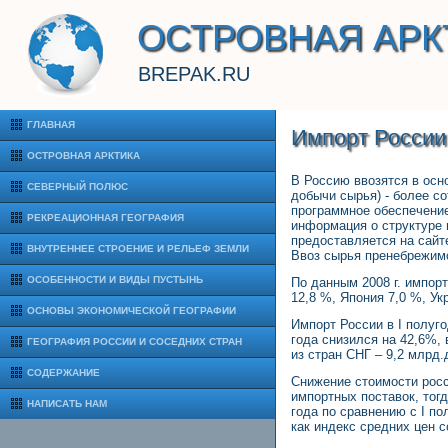
ОСТРОВНАЯ АРК
BREPAK.RU
ГЛАВНАЯ
Импорт России
ОСТРОВНАЯ АРКТИКА
В Россию ввозятся в осн
СЕВЕРНЫЙ ПОЛЮС
добычи сырья) - более со
программное обеспечение
РЕКРЕАЦИОННАЯ ГЕОГРАФИЯ
информация о структуре 
предоставляется на сайт
ВНУТРЕННЕЕ СТРОЕНИЕ И РЕЛЬЕФ ЗЕМЛИ
Ввоз сырья пренебрежим
ОСОБЕННОСТИ И ВИДЫ ПУСТЫНЬ
По данным 2008 г. импор
12,8 %, Япония 7,0 %, У
ОСНОВЫ ЭКОНОМИЧЕСКОЙ ГЕОГРАФИИ
Импорт России в I полуг
года снизился на 42,6%, 
ГЕОГРАФИЯ РОССИИ И СОСЕДНИХ СТРАН
из стран СНГ – 9,2 млрд
СОДЕРЖАНИЕ
Снижение стоимости росс
импортных поставок, тогд
НАПИСАТЬ НАМ
года по сравнению с I п
как индекс средних цен 