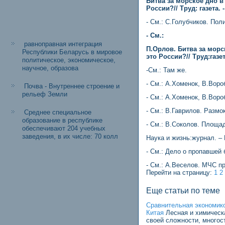
Битва за морское дно в
России?// Труд: газета. -
- См.: С.Голубчиков. Поли
- См.:
равноправная интеграция
П.Орлов. Битва за морс
Республики Беларусь в мировое
это России?// Труд:газета
политическое, экономическое,
научное, образова
-См.: Там же.
- См.: А.Хоменок, В.Воро
Почва - Внутреннее строение и
рельеф Земли
- См.: А.Хоменок, В.Воро
- См.: В.Гаврилов. Размок
Среднее специальное
образование в республике
- См.: В.Соколов. Площад
обеспечивают 204 учебных
заведения, в их числе: 70 колл
Наука и жизнь:журнал. – 
- См.: Дело о пропавшей 
- См.: А.Веселов. МЧС пр
Перейти на страницу:
1
2
Еще статьи по теме
Сравнительная экономико
Китая
Лесная и химическ
своей сложности, многос