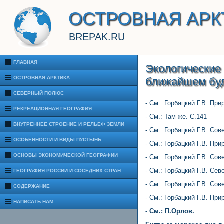
ОСТРОВНАЯ АРК
BREPAK.RU
ГЛАВНАЯ
Экологические
ОСТРОВНАЯ АРКТИКА
ближайшем буд
СЕВЕРНЫЙ ПОЛЮС
- См.: Горбацкий Г.В. Пр
РЕКРЕАЦИОННАЯ ГЕОГРАФИЯ
- См.: Там же. С.141
ВНУТРЕННЕЕ СТРОЕНИЕ И РЕЛЬЕФ ЗЕМЛИ
- См.: Горбацкий Г.В. Сов
ОСОБЕННОСТИ И ВИДЫ ПУСТЫНЬ
- См.: Горбацкий Г.В. Пр
ОСНОВЫ ЭКОНОМИЧЕСКОЙ ГЕОГРАФИИ
- См.: Горбацкий Г.В. Сов
- См.: Горбацкий Г.В. Се
ГЕОГРАФИЯ РОССИИ И СОСЕДНИХ СТРАН
- См.: Горбацкий Г.В. Сов
СОДЕРЖАНИЕ
- См.: Горбацкий Г.В. При
НАПИСАТЬ НАМ
- См.: П.Орлов.