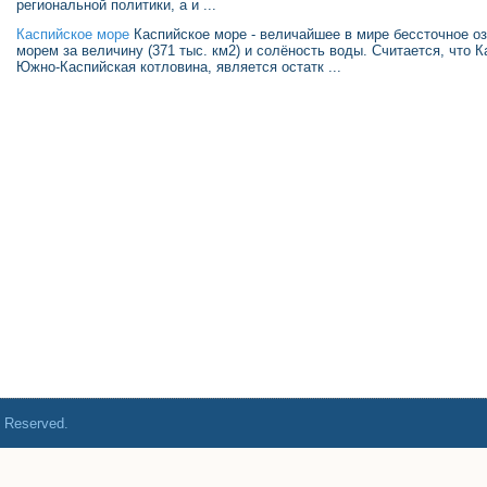
региональной политики, а и ...
Каспийское море
Каспийское море - величайшее в мире бессточное оз
морем за величину (371 тыс. км2) и солёность воды. Считается, что К
Южно-Каспийская котловина, является остатк ...
s Reserved.