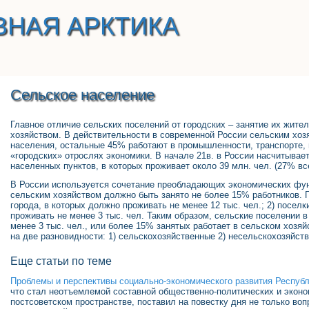
ВНАЯ АРКТИКА
Сельское население
Главное отличие сельских поселений от городских – занятие их жит
хозяйством. В действительности в современной России сельским хо
населения, остальные 45% работают в промышленности, транспорте, 
«городских» отрослях экономики. В начале 21в. в России насчитывае
населенных пунктов, в которых проживает около 39 млн. чел. (27% вс
В России используется сочетание преобладающих экономических фун
сельским хозяйством должно быть занято не более 15% работников. 
города, в которых должно проживать не менее 12 тыс. чел.; 2) поселк
проживать не менее 3 тыс. чел. Таким образом, сельские поселении в
менее 3 тыс. чел., или более 15% занятых работает в сельском хозя
на две разновидности: 1) сельскохозяйственные 2) несельскохозяйст
Еще статьи по теме
Проблемы и перспективы социально-экономического развития Республ
что стал неотъемлемой составной общественно-политических и эконо
постсоветском пространстве, поставил на повестку дня не только во