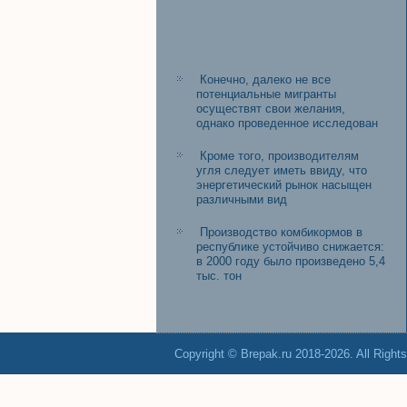
Конечно, далеко не все
потенциальные мигранты
осуществят свои желания,
однако проведенное исследован
Кроме того, производителям
угля следует иметь ввиду, что
энергетический рынок насыщен
различными вид
Производство комбикормов в
республике устойчиво снижается:
в 2000 году было произведено 5,4
тыс. тон
Copyright © Brepak.ru 2018-2026. All Right