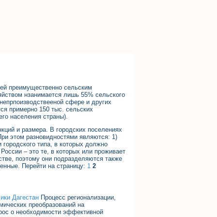
елей преимущественно сельским
зяйством нзанимается лишь 55% сельского
непрпоизводствееной сфере и других
тся примерно 150 тыс. сельских
его населения страны).
кций и размера. В городских поселениях
При этом разновидностями являются: 1)
и городского типа, в которых должно
 России – это те, в которых или проживает
йстве, поэтому они подразделяются также
венные. Перейти на страницу:
1
2
ики Дагестан
Процесс регионализации,
мических преобразований на
прос о необходимости эффективной