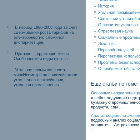
История
Угольная промышленн
Состояние угольной 
О развитии угольног
В период 1998-2000 года за счет
Отраслевая наука
сдерживания роста тарифов на
электроэнергию сложился
Социальные проблемы
диспаритет цен,
Экология
Переработка углей
Пустыня - территория жизни -
Перспектива использ
Особенности и виды пустынь
Проблемы безопаснос
О проблемах сбыта К
Угольная промышленность
мираНесмотря на снижение доли
угля в энергопотреблении,
Еще статьи по теме
угольная промышленно
Основные направления ра
в себя следующие подотр
бумажную промышленность
продукта, свы ...
Анализ социально-эконом
подробный анализ социал
являются – Астраханская
...