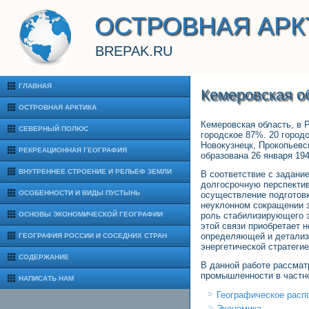
ОСТРОВНАЯ АРК
BREPAK.RU
ГЛАВНАЯ
Кемеровская об
ОСТРОВНАЯ АРКТИКА
Кемеровская область, в Р
СЕВЕРНЫЙ ПОЛЮС
городское 87%. 20 городо
Новокузнецк, Прокопьевс
РЕКРЕАЦИОННАЯ ГЕОГРАФИЯ
образована 26 января 19
ВНУТРЕННЕЕ СТРОЕНИЕ И РЕЛЬЕФ ЗЕМЛИ
В соответствие с задани
долгосрочную перспектив
ОСОБЕННОСТИ И ВИДЫ ПУСТЫНЬ
осуществление подготовк
неуклонном сокращении з
ОСНОВЫ ЭКОНОМИЧЕСКОЙ ГЕОГРАФИИ
роль стабилизирующего э
этой связи приобретает 
определяющей и детализи
ГЕОГРАФИЯ РОССИИ И СОСЕДНИХ СТРАН
энергетической стратегие
СОДЕРЖАНИЕ
В данной работе рассмат
промышленности в частн
НАПИСАТЬ НАМ
Географическое расп
Экономика