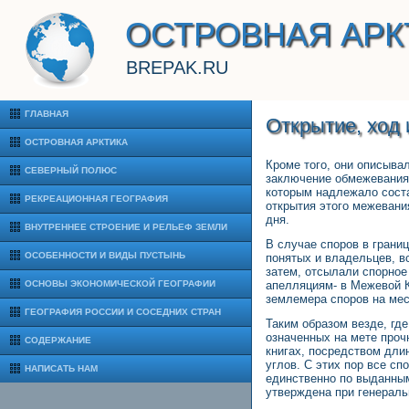
ОСТРОВНАЯ АРК
BREPAK.RU
ГЛАВНАЯ
Открытие, ход 
ОСТРОВНАЯ АРКТИКА
Кроме того, они описыва
СЕВЕРНЫЙ ПОЛЮС
заключение обмежевания 
которым надлежало соста
РЕКРЕАЦИОННАЯ ГЕОГРАФИЯ
открытия этого межевани
дня.
ВНУТРЕННЕЕ СТРОЕНИЕ И РЕЛЬЕФ ЗЕМЛИ
В случае споров в грани
ОСОБЕННОСТИ И ВИДЫ ПУСТЫНЬ
понятых и владельцев, вс
затем, отсылали спорное
ОСНОВЫ ЭКОНОМИЧЕСКОЙ ГЕОГРАФИИ
апелляциям- в Межевой 
землемера споров на мес
ГЕОГРАФИЯ РОССИИ И СОСЕДНИХ СТРАН
Таким образом везде, гд
означенных на мете проч
СОДЕРЖАНИЕ
книгах, посредством дли
углов. С этих пор все с
НАПИСАТЬ НАМ
единственно по выданным
утверждена при генерал