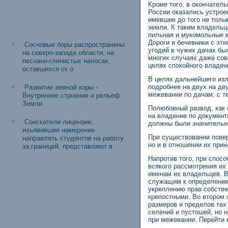
Кроме того, в окончател
России оказались устрое
имевшие до того не толь
земли. К таким владельц
пильная и мукомольные м
Дороги и бечевники с эт
Сосновые боры распространены
угодий в чужих дачах бы
на северо-западе области, на
многих случаях даже сов
песчано-глинистых наносах,
целях спокойного владен
оставшихся от о
В целях дальнейшего изл
подробнее на двух на дв
Развитие земной коры -
межевании по дачам, с т
Внутреннее строение и рельеф
Земли
Полюбовный развод, как 
на владение по документ
Соискатели лицензии,
должны были значительно
изъявившие намерение
При существовании повер
направлять студентов на работу
но и в отношении их при
за границей, представляют в
Напротив того, при спос
всякого рассмотрения их
именам их владельцев. В
служащим к определению 
укреплению прав собстве
крепостными. Во втором 
размеров и пределов тех
селений и пустошей, но 
при межевании. Перейти 