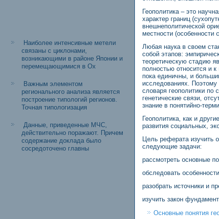
Геополитика – это научн
характер границ (сухопу
внешнеполитической орие
местности (особенности с
Наиболее интенсивные метели
Любая наука в своем ста
связаны с циклонами,
собой этапов: эмпирическ
возникающими в районе Японии и
теоретическую стадию яв
перемещающимися в Ох
полностью относится и к
пока единичны, и больши
исследованиях. Поэтому
Важным элементом
словаря геополитики по 
регионального анализа является
генетические связи, отс
построение типологий регионов.
знание в понятийно-терм
Точная типологизация
Геополитика, как и други
Данные, приведенные МЧС,
развития социальных, эк
действительно поражают. Причем
Цель реферата изучить о
содержание доклада было
следующие задачи:
сосредоточено главны
рассмотреть основные по
обследовать особенности
разобрать источники и пр
изучить закон фундамент
Основные понятия ге