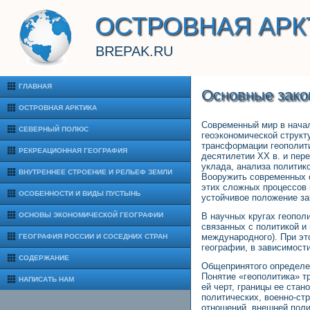
ОСТРОВНАЯ АРК
BREPAK.RU
ГЛАВНАЯ
Основные зако
ОСТРОВНАЯ АРКТИКА
Современный мир в начал
СЕВЕРНЫЙ ПОЛЮС
геоэкономической структ
трансформации геополит
РЕКРЕАЦИОННАЯ ГЕОГРАФИЯ
десятилетии XX в. и пер
уклада, анализа политик
ВНУТРЕННЕЕ СТРОЕНИЕ И РЕЛЬЕФ ЗЕМЛИ
Вооружить современных 
этих сложных процессов 
ОСОБЕННОСТИ И ВИДЫ ПУСТЫНЬ
устойчивое положение за
ОСНОВЫ ЭКОНОМИЧЕСКОЙ ГЕОГРАФИИ
В научных кругах геопол
связанных с политикой и
международного). При эт
ГЕОГРАФИЯ РОССИИ И СОСЕДНИХ СТРАН
географии, в зависимост
СОДЕРЖАНИЕ
Общепринятого определен
Понятие «геополитика» т
НАПИСАТЬ НАМ
ей черт, границы ее ста
политических, военно-ст
отношений, внешней полит